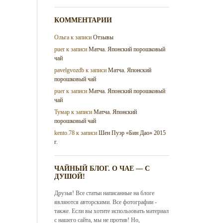
КОММЕНТАРИИ
Ольга
к записи
Отзывы
puer
к записи
Матча. Японский порошковый
чай
pavelgvozdb
к записи
Матча. Японский
порошковый чай
puer
к записи
Матча. Японский порошковый
чай
Тумар
к записи
Матча. Японский
порошковый чай
kento.78
к записи
Шен Пуэр «Бин Дао» 2015
г.
ЧАЙНЫЙ БЛОГ. О ЧАЕ — С
ДУШОЙ!
Друзья! Все статьи написанные на блоге
являются авторскими. Все фотографии -
также. Если вы хотите использовать материал
с нашего сайта, мы не против! Но,