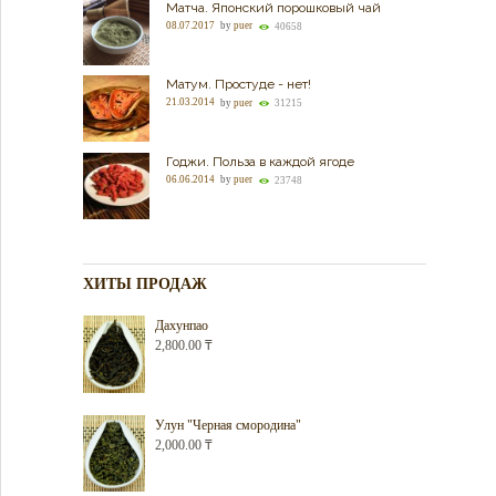
Матча. Японский порошковый чай
08.07.2017
by
puer
40658
Матум. Простуде - нет!
21.03.2014
by
puer
31215
Годжи. Польза в каждой ягоде
06.06.2014
by
puer
23748
ХИТЫ ПРОДАЖ
Дахунпао
2,800.00
₸
Улун "Черная смородина"
2,000.00
₸