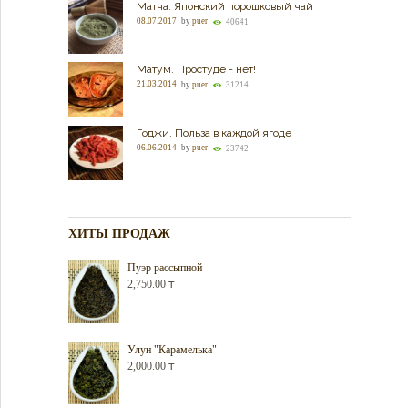
Матча. Японский порошковый чай
08.07.2017
by
puer
40641
Матум. Простуде - нет!
21.03.2014
by
puer
31214
Годжи. Польза в каждой ягоде
06.06.2014
by
puer
23742
ХИТЫ ПРОДАЖ
Пуэр рассыпной
2,750.00
₸
Улун "Карамелька"
2,000.00
₸