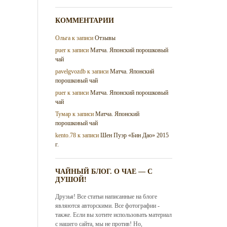
КОММЕНТАРИИ
Ольга
к записи
Отзывы
puer
к записи
Матча. Японский порошковый
чай
pavelgvozdb
к записи
Матча. Японский
порошковый чай
puer
к записи
Матча. Японский порошковый
чай
Тумар
к записи
Матча. Японский
порошковый чай
kento.78
к записи
Шен Пуэр «Бин Дао» 2015
г.
ЧАЙНЫЙ БЛОГ. О ЧАЕ — С
ДУШОЙ!
Друзья! Все статьи написанные на блоге
являются авторскими. Все фотографии -
также. Если вы хотите использовать материал
с нашего сайта, мы не против! Но,