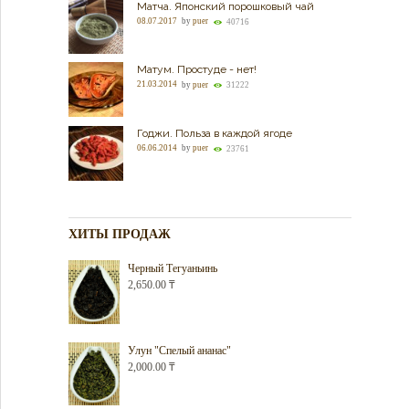
Матча. Японский порошковый чай
08.07.2017
by
puer
40716
Матум. Простуде - нет!
21.03.2014
by
puer
31222
Годжи. Польза в каждой ягоде
06.06.2014
by
puer
23761
ХИТЫ ПРОДАЖ
Черный Тегуаньинь
2,650.00
₸
Улун "Спелый ананас"
2,000.00
₸