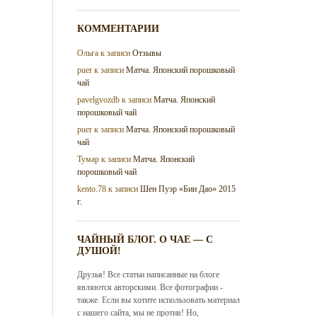
КОММЕНТАРИИ
Ольга
к записи
Отзывы
puer
к записи
Матча. Японский порошковый
чай
pavelgvozdb
к записи
Матча. Японский
порошковый чай
puer
к записи
Матча. Японский порошковый
чай
Тумар
к записи
Матча. Японский
порошковый чай
kento.78
к записи
Шен Пуэр «Бин Дао» 2015
г.
ЧАЙНЫЙ БЛОГ. О ЧАЕ — С
ДУШОЙ!
Друзья! Все статьи написанные на блоге
являются авторскими. Все фотографии -
также. Если вы хотите использовать материал
с нашего сайта, мы не против! Но,