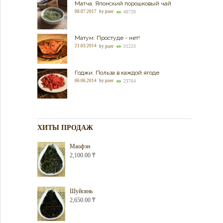
Матча. Японский порошковый чай
08.07.2017
by
puer
40720
Матум. Простуде - нет!
21.03.2014
by
puer
31223
Годжи. Польза в каждой ягоде
06.06.2014
by
puer
23764
ХИТЫ ПРОДАЖ
Маофэн
2,100.00
₸
Шуйсянь
2,650.00
₸