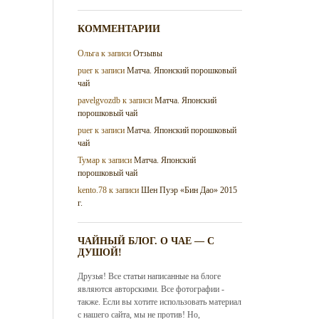
КОММЕНТАРИИ
Ольга
к записи
Отзывы
puer
к записи
Матча. Японский порошковый
чай
pavelgvozdb
к записи
Матча. Японский
порошковый чай
puer
к записи
Матча. Японский порошковый
чай
Тумар
к записи
Матча. Японский
порошковый чай
kento.78
к записи
Шен Пуэр «Бин Дао» 2015
г.
ЧАЙНЫЙ БЛОГ. О ЧАЕ — С
ДУШОЙ!
Друзья! Все статьи написанные на блоге
являются авторскими. Все фотографии -
также. Если вы хотите использовать материал
с нашего сайта, мы не против! Но,