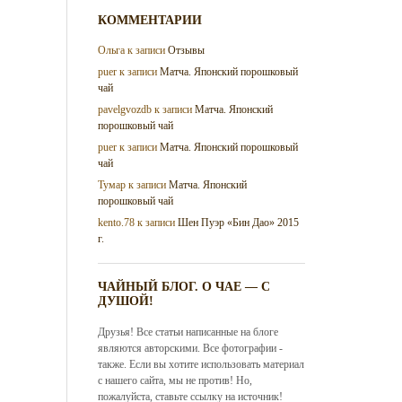
КОММЕНТАРИИ
Ольга
к записи
Отзывы
puer
к записи
Матча. Японский порошковый
чай
pavelgvozdb
к записи
Матча. Японский
порошковый чай
puer
к записи
Матча. Японский порошковый
чай
Тумар
к записи
Матча. Японский
порошковый чай
kento.78
к записи
Шен Пуэр «Бин Дао» 2015
г.
ЧАЙНЫЙ БЛОГ. О ЧАЕ — С
ДУШОЙ!
Друзья! Все статьи написанные на блоге
являются авторскими. Все фотографии -
также. Если вы хотите использовать материал
с нашего сайта, мы не против! Но,
пожалуйста, ставьте ссылку на источник!