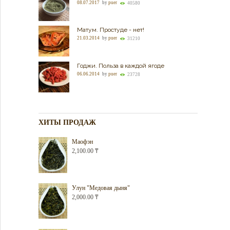
08.07.2017
by
puer
40580
Матум. Простуде - нет!
21.03.2014
by
puer
31210
Годжи. Польза в каждой ягоде
06.06.2014
by
puer
23728
ХИТЫ ПРОДАЖ
Маофэн
2,100.00
₸
Улун "Медовая дыня"
2,000.00
₸