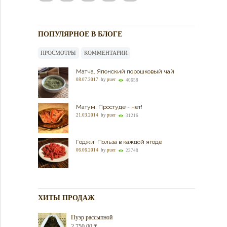
ПОПУЛЯРНОЕ В БЛОГЕ
ПРОСМОТРЫ
КОММЕНТАРИИ
Матча. Японский порошковый чай
08.07.2017
by
puer
40658
Матум. Простуде - нет!
21.03.2014
by
puer
31216
Годжи. Польза в каждой ягоде
06.06.2014
by
puer
23748
ХИТЫ ПРОДАЖ
Пуэр рассыпной
2,750.00
₸